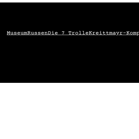
Museum
Russen
Die 7 Trolle
Kreittmayr-Kom