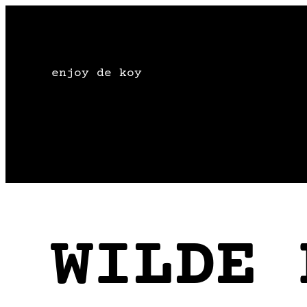
Zum
Inhalt
springen
enjoy de koy
WILDE 