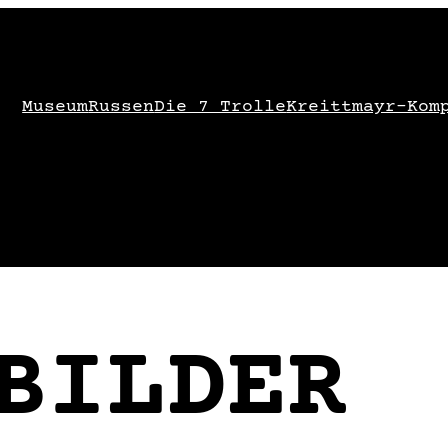
Museum
Russen
Die 7 Trolle
Kreittmayr-Kom
BILDER